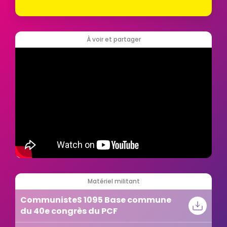
À voir et partager
Matériel militant
CommunisteS 1095 Base commune
du 40e congrès du PCF