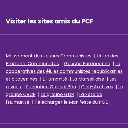
Visiter les sites amis du PCF
Mouvement des Jeunes Communistes
|
Union des
Etudiants Communistes
|
Gauche Européenne
|
La
coopératives des élu
·es communistes républicain
·es
et citoyen·nes
|
L'Humanité
|
La Marseillaise
|
Les
revues
|
Fondation Gabriel Péri
|
Ciné-Archives
|
Le
groupe CRCE
|
Le groupe GDR
|
La Fête de
l'Humanité
|
Télécharger le Manifeste du PGE