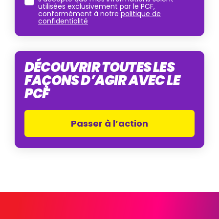
utilisées exclusivement par le PCF,
conformément à notre
politique de
confidentialité
DÉCOUVRIR TOUTES LES
FAÇONS D’AGIR AVEC LE
PCF
Passer à l’action