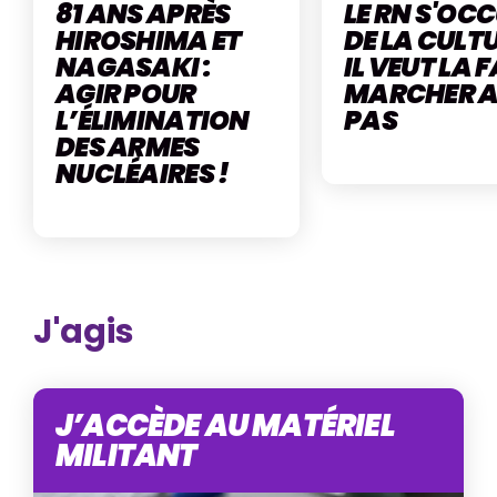
81 ANS APRÈS
LE RN S'OC
HIROSHIMA ET
DE LA CULTU
NAGASAKI :
IL VEUT LA 
AGIR POUR
MARCHER 
L’ÉLIMINATION
PAS
DES ARMES
NUCLÉAIRES !
J'agis
J’ACCÈDE AU MATÉRIEL
MILITANT