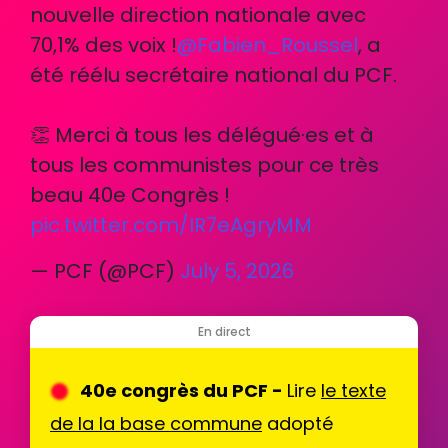
nouvelle direction nationale avec
70,1% des voix !
@Fabien_Roussel
, a
été réélu secrétaire national du PCF.
👏 Merci à tous les délégué·es et à
tous les communistes pour ce très
beau 40e Congrès !
pic.twitter.com/IR7eAgryMM
— PCF (@PCF)
July 5, 2026
En direct
40e congrès du PCF -
Lire
le texte
de la la base commune
adopté