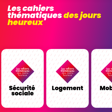
Les cahiers
thématiques
des jours
heureux