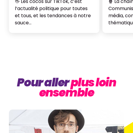
👋 Les cocos sur TikTok, c’est
🍿 La chaîn
l’actualité politique pour toutes
Communist
et tous, et les tendances à notre
média, co
sauce…
thématiqu
Pour aller
plus loin
ensemble