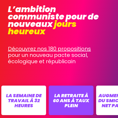
L’ambition
communiste
pour de
nouveaux
jours
heureux
Découvrez nos 180 propositions
pour un nouveau pacte social,
écologique et républicain
LA SEMAINE DE
LA RETRAITE À
AUGME
TRAVAIL À 32
60 ANS À TAUX
DU SMIC
HEURES
PLEIN
NET P