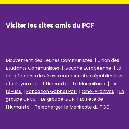
Visiter les sites amis du PCF
Mouvement des Jeunes Communistes
|
Union des
Etudiants Communistes
|
Gauche Européenne
|
La
coopératives des élu
·es communistes républicain
·es
et citoyen·nes
|
L'Humanité
|
La Marseillaise
|
Les
revues
|
Fondation Gabriel Péri
|
Ciné-Archives
|
Le
groupe CRCE
|
Le groupe GDR
|
La Fête de
l'Humanité
|
Télécharger le Manifeste du PGE