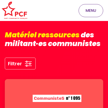
MENU
Matériel ressources
des
militant·es communistes
Filtrer