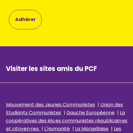
Adhérer
Visiter les sites amis du PCF
Mouvement des Jeunes Communistes
|
Union des
Etudiants Communistes
|
Gauche Européenne
|
La
coopératives des élu
·es communistes républicain
·es
et citoyen·nes
|
L'Humanité
|
La Marseillaise
|
Les