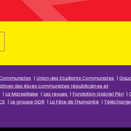
 Communistes
|
Union des Etudiants Communistes
|
Gau
atives des élu
·es communistes républicain
·es et
|
La Marseillaise
|
Les revues
|
Fondation Gabriel Péri
|
CE
|
Le groupe GDR
|
La Fête de l'Humanité
|
Télécharger