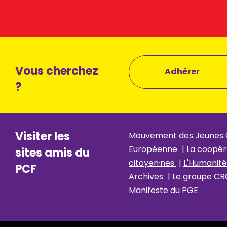
Vous cherchez
Adhérer
?
Visiter les
Mouvement des Jeunes
Européenne
|
La coopér
sites amis du
citoyen·nes
|
L'Humanité
PCF
Archives
|
Le groupe CR
Manifeste du PGE