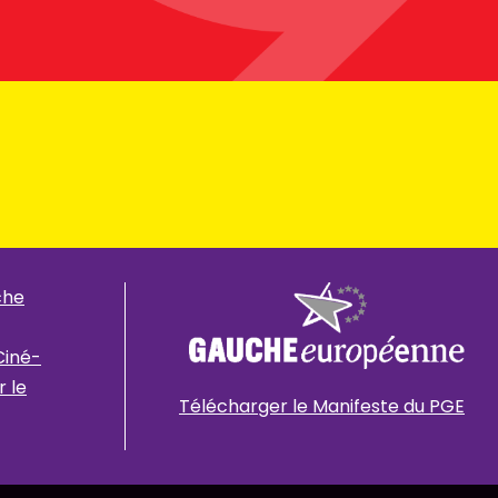
che
Ciné-
 le
Télécharger le Manifeste du PGE