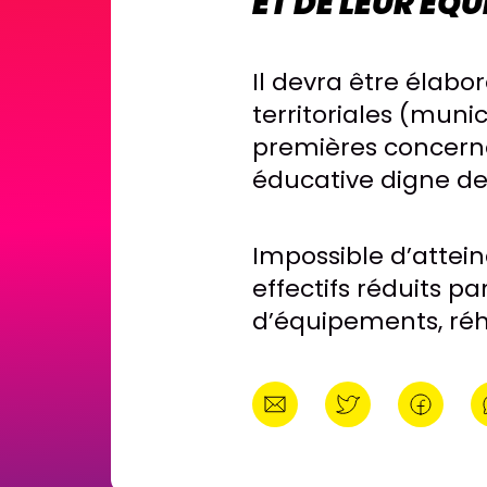
ET DE LEUR ÉQ
Il devra être élabor
territoriales (muni
premières concerné
éducative digne de
Impossible d’attein
effectifs réduits pa
d’équipements, réh