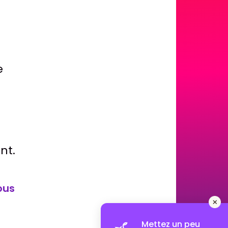
e
nt.
ous
Mettez un peu