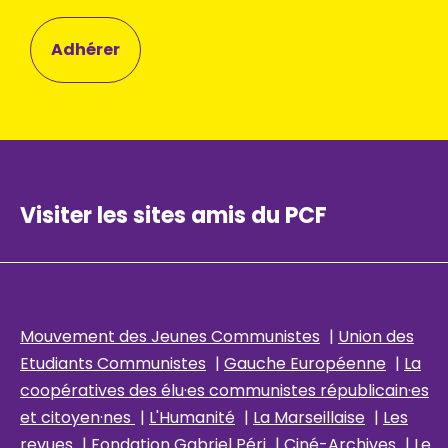
Adhérer
Visiter les sites amis du PCF
Mouvement des Jeunes Communistes
|
Union des
Etudiants Communistes
|
Gauche Européenne
|
La
coopératives des élu
·es communistes républicain
·es
et citoyen·nes
|
L'Humanité
|
La Marseillaise
|
Les
revues
|
Fondation Gabriel Péri
|
Ciné-Archives
|
Le