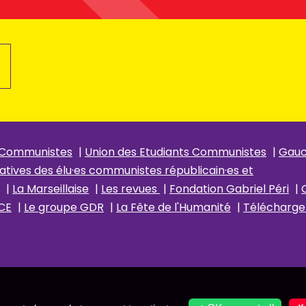
 Communistes
|
Union des Etudiants Communistes
|
Gau
atives des élu
·es communistes républicain
·es et
|
La Marseillaise
|
Les revues
|
Fondation Gabriel Péri
|
CE
|
Le groupe GDR
|
La Fête de l'Humanité
|
Télécharger