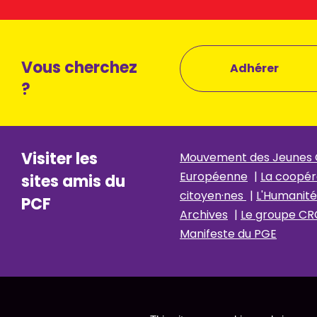
Vous cherchez
Adhérer
?
Visiter les
Mouvement des Jeunes
Européenne
|
La coopér
sites amis du
citoyen·nes
|
L'Humanité
PCF
Archives
|
Le groupe CR
Manifeste du PGE
Nous contacter
S’abonner à la Newsletter