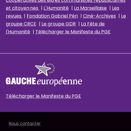
coopératives des élu
·es communistes républicain
·es
et citoyen·nes
|
L'Humanité
|
La Marseillaise
|
Les
revues
|
Fondation Gabriel Péri
|
Ciné-Archives
|
Le
groupe CRCE
|
Le groupe GDR
|
La Fête de
l'Humanité
|
Télécharger le Manifeste du PGE
Télécharger le Manifeste du PGE
Nous contacter