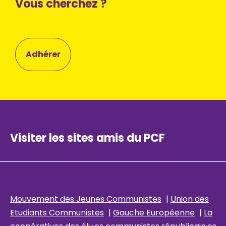
Vous cherchez ?
Adhérer
Visiter les sites amis du PCF
Mouvement des Jeunes Communistes
|
Union des
Etudiants Communistes
|
Gauche Européenne
|
La