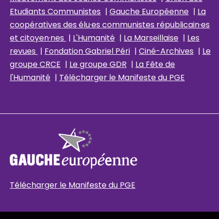
Etudiants Communistes
|
Gauche Européenne
|
La
coopératives des élu
·es communistes républicain
·es
et citoyen·nes
|
L'Humanité
|
La Marseillaise
|
Les
revues
|
Fondation Gabriel Péri
|
Ciné-Archives
|
Le
groupe CRCE
|
Le groupe GDR
|
La Fête de
l'Humanité
|
Télécharger le Manifeste du PGE
Télécharger le Manifeste du PGE