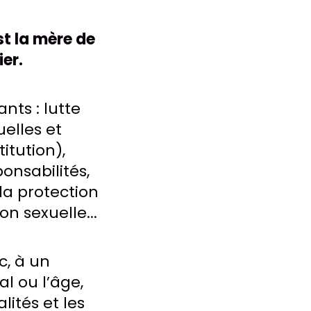
st la mère de
er.
nts : lutte
uelles et
itution),
onsabilités,
la protection
on sexuelle...
, à un
l ou l’âge,
ités et les