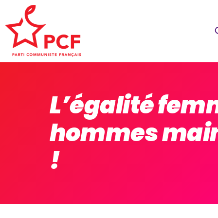
L’égalité fe
hommes main
!