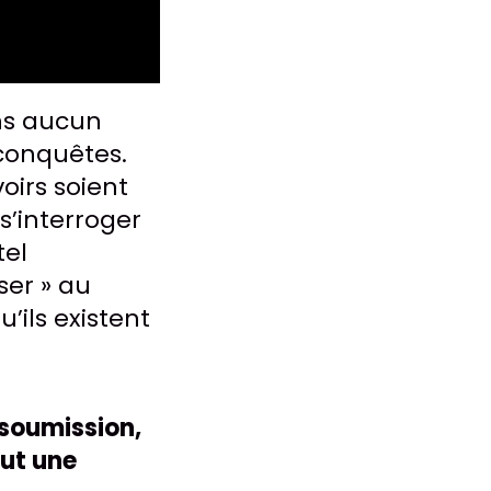
ans aucun
 conquêtes.
irs soient
s’interroger
tel
ser » au
’ils existent
 soumission,
ut une