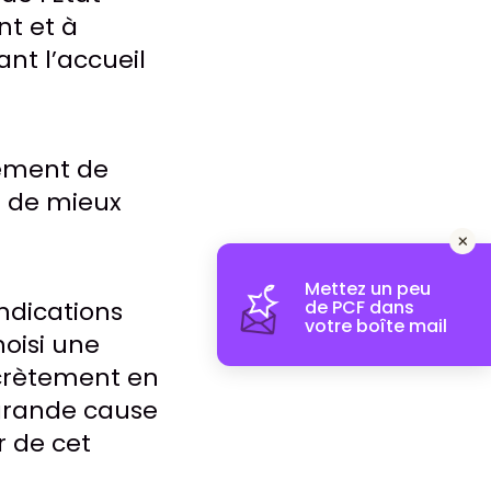
nt et à
nt l’accueil
ement de
t de mieux
Mettez un peu
endications
de PCF dans
votre boîte mail
oisi une
ncrètement en
 grande cause
r de cet