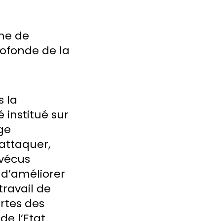
ême de
profonde de la
s la
 institué sur
ge
’attaquer,
 vécus
 d’améliorer
travail de
ortes des
e l’Etat