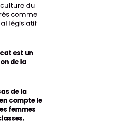
a culture du
idérés comme
l législatif
cat est un
on de la
cas de la
 en compte le
 les femmes
classes.