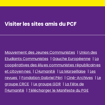
Visiter les sites amis du PCF
Mouvement des Jeunes Communistes
|
Union des
Etudiants Communistes
|
Gauche Européenne
|
La
coopératives des élu
·es communistes républicain
·es
et citoyen·nes
|
L'Humanité
|
La Marseillaise
|
Les
revues
|
Fondation Gabriel Péri
|
Ciné-Archives
|
Le
groupe CRCE
|
Le groupe GDR
|
La Fête de
l'Humanité
|
Télécharger le Manifeste du PGE