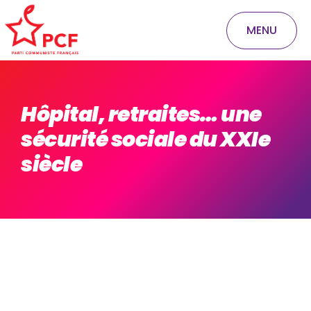
MENU
Hôpital, retraites… une
sécurité sociale du XXIe
siècle