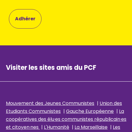
Adhérer
Visiter les sites amis du PCF
Mouvement des Jeunes Communistes
|
Union des
Etudiants Communistes
|
Gauche Européenne
|
La
coopératives des élu
·es communistes républicain
·es
et citoyen·nes
|
L'Humanité
|
La Marseillaise
|
Les