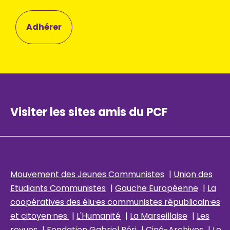
Adhérer
Visiter les sites amis du PCF
Mouvement des Jeunes Communistes
|
Union des
Etudiants Communistes
|
Gauche Européenne
|
La
coopératives des élu
·es communistes républicain
·es
et citoyen·nes
|
L'Humanité
|
La Marseillaise
|
Les
revues
|
Fondation Gabriel Péri
|
Ciné-Archives
|
Le