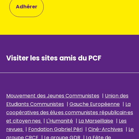
Adhérer
Visiter les sites amis du PCF
Mouvement des Jeunes Communistes
|
Union des
Etudiants Communistes
|
Gauche Européenne
|
La
coopératives des élu
·es communistes républicain
·es
et citoyen·nes
|
L'Humanité
|
La Marseillaise
|
Les
revues
|
Fondation Gabriel Péri
|
Ciné-Archives
|
Le
groupe CRCE
|
Le groupe GDR
|
La Fête de