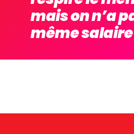
mais on n’a pa
même salaire 