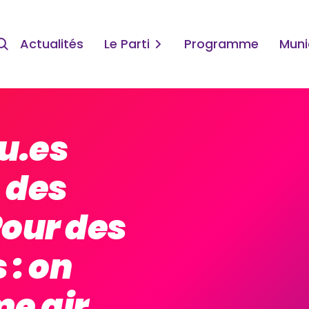
Actualités
Le Parti
Programme
Muni
lu.es
 des
Pour des
 : on
me air