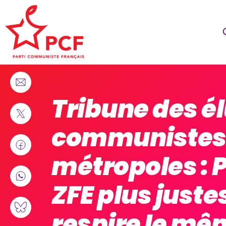
Tribune des é
communistes
métropoles : 
ZFE plus justes
respire le mê