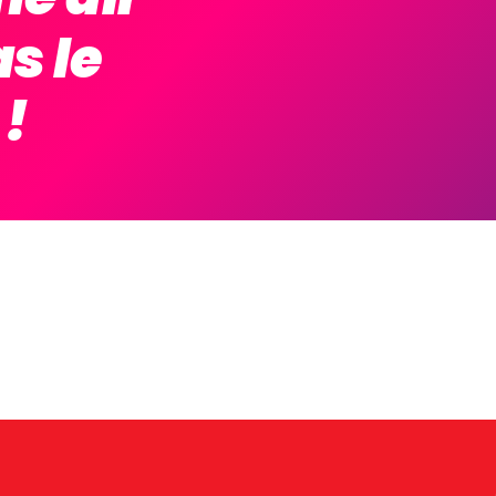
s le
!