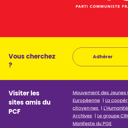
Vous cherchez
Adhérer
?
Visiter les
Mouvement des Jeunes
Européenne
|
La coopér
sites amis du
citoyen·nes
|
L'Humanité
PCF
Archives
|
Le groupe CR
Manifeste du PGE