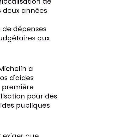
localisation de
es deux années
re de dépenses
budgétaires aux
Michelin a
os d'aides
e première
ilisation pour des
 aides publiques
r exiger que