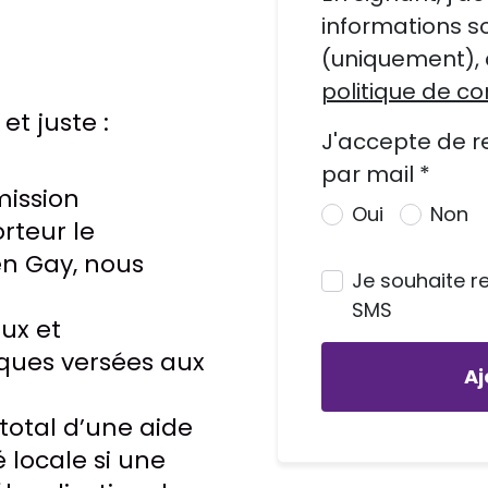
informations so
(uniquement),
politique de co
et juste :
J'accepte de r
par mail *
ission
Oui
Non
rteur le
n Gay, nous
Je souhaite r
SMS
ux et
iques versées aux
total d’une aide
é locale si une