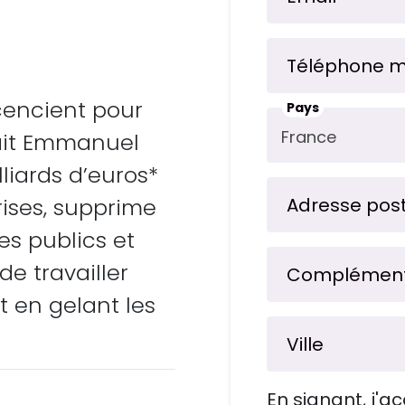
Téléphone m
cencient pour
Pays
 fait Emmanuel
lliards d’euros*
rises, supprime
Adresse pos
es publics et
de travailler
t en gelant les
Ville
En signant, j'