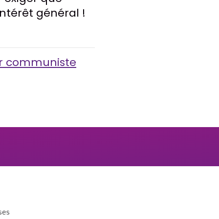
intérêt général !
ur communiste
ses