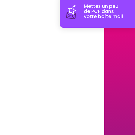
Mettez un peu
de PCF dans
votre boîte mail