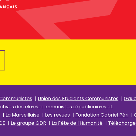
 Communistes
|
Union des Etudiants Communistes
|
Gau
atives des élu
·es communistes républicain
·es et
|
La Marseillaise
|
Les revues
|
Fondation Gabriel Péri
|
CE
|
Le groupe GDR
|
La Fête de l'Humanité
|
Télécharger