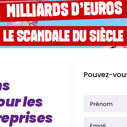
Pouvez-vous
ns
our les
Prénom
reprises
Email