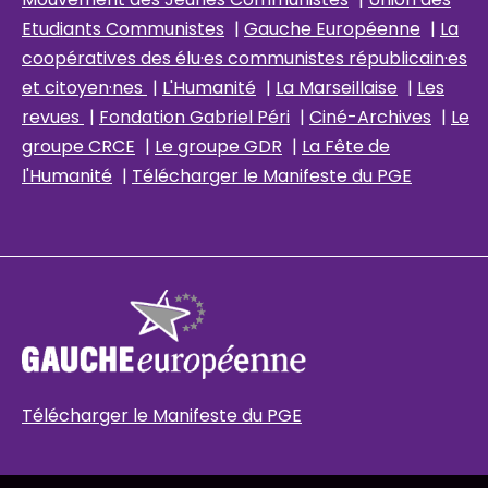
Etudiants Communistes
|
Gauche Européenne
|
La
coopératives des élu
·es communistes républicain
·es
et citoyen·nes
|
L'Humanité
|
La Marseillaise
|
Les
revues
|
Fondation Gabriel Péri
|
Ciné-Archives
|
Le
groupe CRCE
|
Le groupe GDR
|
La Fête de
l'Humanité
|
Télécharger le Manifeste du PGE
Télécharger le Manifeste du PGE