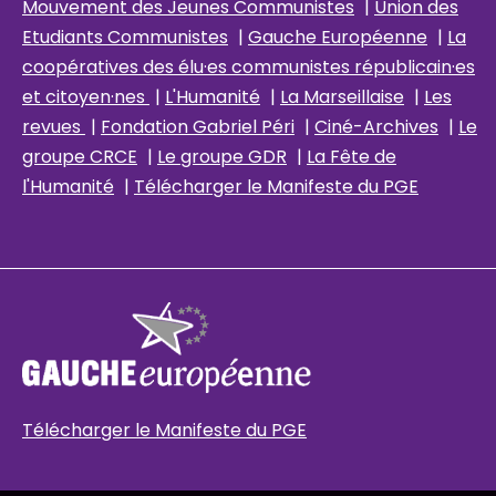
Mouvement des Jeunes Communistes
|
Union des
Etudiants Communistes
|
Gauche Européenne
|
La
coopératives des élu
·es communistes républicain
·es
et citoyen·nes
|
L'Humanité
|
La Marseillaise
|
Les
revues
|
Fondation Gabriel Péri
|
Ciné-Archives
|
Le
groupe CRCE
|
Le groupe GDR
|
La Fête de
l'Humanité
|
Télécharger le Manifeste du PGE
Télécharger le Manifeste du PGE