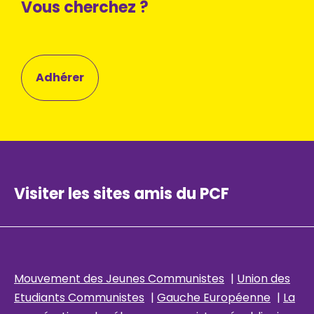
Vous cherchez ?
Adhérer
Visiter les sites amis du PCF
Mouvement des Jeunes Communistes
|
Union des
Etudiants Communistes
|
Gauche Européenne
|
La