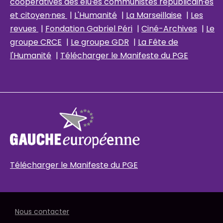
coopératives des élu
·es communistes républicain
·es
et citoyen·nes
|
L'Humanité
|
La Marseillaise
|
Les
revues
|
Fondation Gabriel Péri
|
Ciné-Archives
|
Le
groupe CRCE
|
Le groupe GDR
|
La Fête de
l'Humanité
|
Télécharger le Manifeste du PGE
Télécharger le Manifeste du PGE
Nous contacter