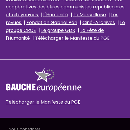
coopératives des élu
·es communistes républicain
·es
et citoyen·nes
|
L'Humanité
|
La Marseillaise
|
Les
revues
|
Fondation Gabriel Péri
|
Ciné-Archives
|
Le
groupe CRCE
|
Le groupe GDR
|
La Fête de
l'Humanité
|
Télécharger le Manifeste du PGE
Télécharger le Manifeste du PGE
Nous contacter