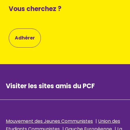
Vous cherchez ?
Adhérer
Visiter les sites amis du PCF
Mouvement des Jeunes Communistes
|
Union des
Etudiants Communistes
|
Gauche Européenne
|
La