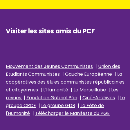
Visiter les sites amis du PCF
Mouvement des Jeunes Communistes
|
Union des
Etudiants Communistes
|
Gauche Européenne
|
La
coopératives des élu
·es communistes républicain
·es
et citoyen·nes
|
L'Humanité
|
La Marseillaise
|
Les
revues
|
Fondation Gabriel Péri
|
Ciné-Archives
|
Le
groupe CRCE
|
Le groupe GDR
|
La Fête de
l'Humanité
|
Télécharger le Manifeste du PGE