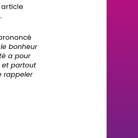
 article
.
e prononcé
 le bonheur
été a pour
 et partout
e rappeler