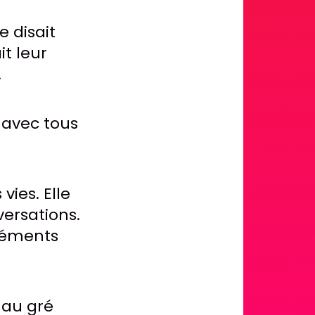
e disait
it leur
.
avec tous
vies. Elle
versations.
léments
 au gré