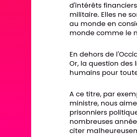
d'intérêts financie
militaire. Elles ne
au monde en consid
monde comme le m
En dehors de l'Occid
Or, la question des l
humains pour toute
A ce titre, par exe
ministre, nous aimer
prisonniers politiq
nombreuses années 
citer malheureusem