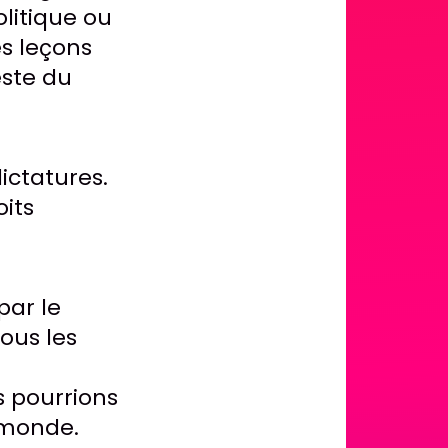
olitique ou
es leçons
este du
dictatures.
oits
par le
tous les
s pourrions
 monde.