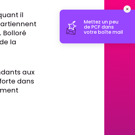
uant il
Mettez un peu
ppartiennent
de PCF dans
 Bolloré
votre boîte mail
de la
endants aux
forte dans
lement