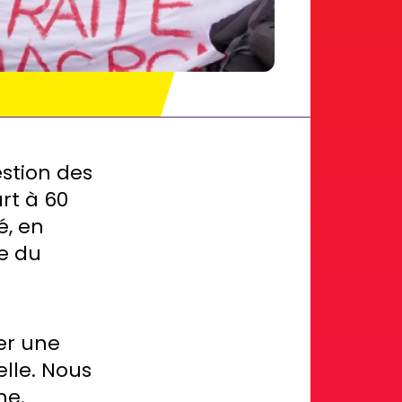
estion des
rt à 60
é, en
e du
er une
lle. Nous
me.