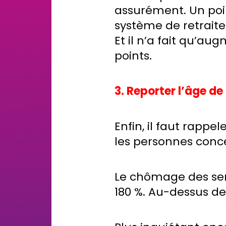
assurément. Un poi
système de retraites
Et il n’a fait qu’au
points.
3. Reporter l’âge d
Enfin, il faut rappe
les personnes conce
Le chômage des seni
180 %. Au-dessus d