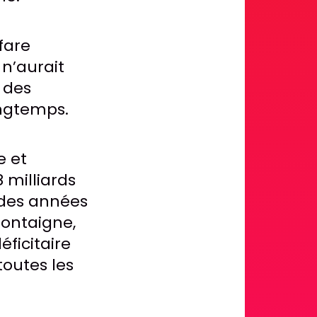
fare
n’aurait
 des
ongtemps.
e et
8 milliards
u des années
Montaigne,
éficitaire
toutes les