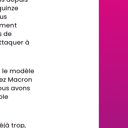
quinze
lus
ément
s de
attaquer à
s le modèle
hez Macron
nous avons
ble
éjà trop,