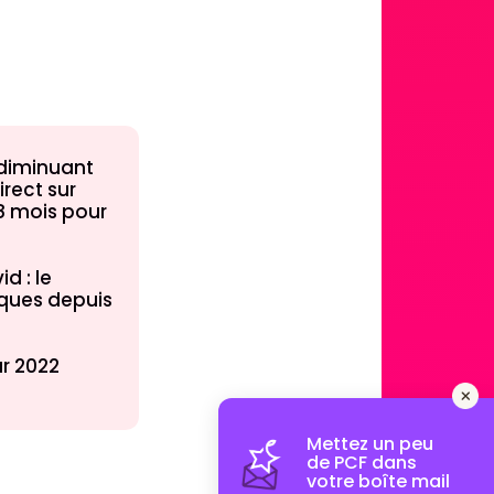
 diminuant
rect sur
 8 mois pour
d : le
iques depuis
ur 2022
Mettez un peu
de PCF dans
votre boîte mail