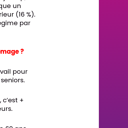
ique un
ieur (16 %).
régime par
hômage ?
avail pour
seniors.
 c’est +
urs.