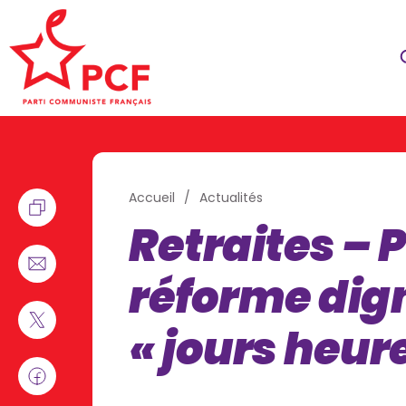
Accueil
Actualités
Retraites – 
réforme dig
« jours heur