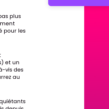
pas plus
rement
é pour les
t
) et un
à-vis des
urrez au
nquiétants
is depuis