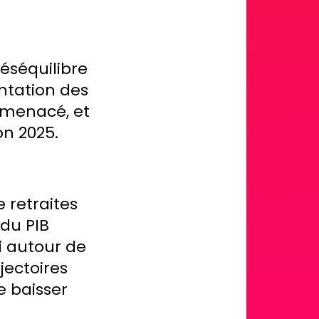
déséquilibre
entation des
s menacé, et
on 2025.
 retraites
 du PIB
ui autour de
jectoires
e baisser