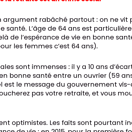
 argument rabâché partout : on ne vit 
 santé. L’âge de 64 ans est particuliè
-delà de l’espérance de vie en bonne sant
our les femmes c’est 64 ans).
iales sont immenses : il y a 10 ans d’écar
en bonne santé entre un ouvrier (59 ans
el est le message du gouvernement vis-
toucherez pas votre retraite, et vous mo
ent optimistes. Les faits sont pourtant i
nce de vie : en 2015, pour la première fo