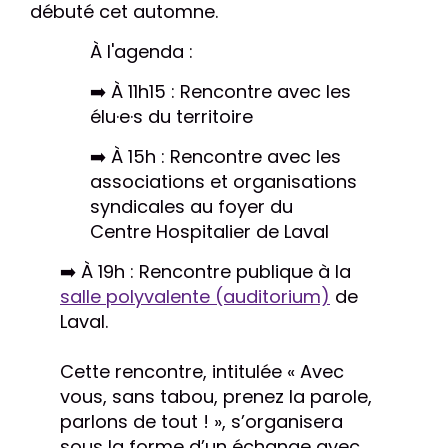
débuté cet automne.
À l'agenda :
➡️ À
11h15 : Rencontre avec les
élu
·
e
·
s du territoire
➡️ À
15h : Rencontre avec les
associations et organisations
syndicales au foyer du
Centre Hospitalier de Laval
➡️ À 19h : Rencontre publique à la
salle polyvalente (auditorium)
de
Laval.
Cette rencontre, intitulée « Avec
vous, sans tabou, prenez la parole,
parlons de tout ! », s’organisera
sous la forme d’un échange avec