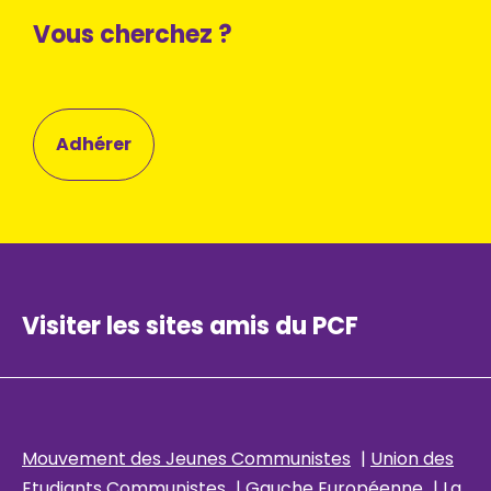
Vous cherchez ?
Adhérer
Visiter les sites amis du PCF
Mouvement des Jeunes Communistes
|
Union des
Etudiants Communistes
|
Gauche Européenne
|
La