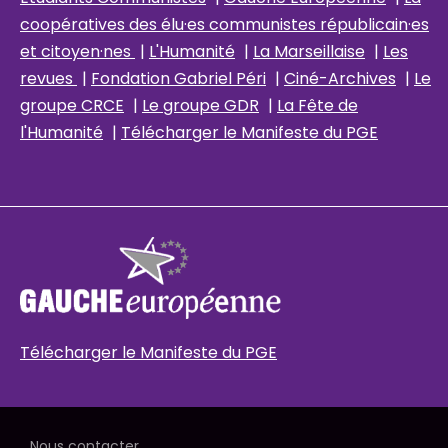
coopératives des élu
·es communistes républicain
·es
et citoyen·nes
|
L'Humanité
|
La Marseillaise
|
Les
revues
|
Fondation Gabriel Péri
|
Ciné-Archives
|
Le
groupe CRCE
|
Le groupe GDR
|
La Fête de
l'Humanité
|
Télécharger le Manifeste du PGE
Télécharger le Manifeste du PGE
Nous contacter