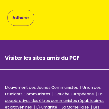
Adhérer
Visiter les sites amis du PCF
Mouvement des Jeunes Communistes
|
Union des
Etudiants Communistes
|
Gauche Européenne
|
La
coopératives des élu
·es communistes républicain
·es
et citoyen·nes
|
L'Humanité
|
La Marseillaise
|
Les