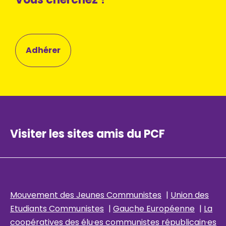
Adhérer
Visiter les sites amis du PCF
Mouvement des Jeunes Communistes
|
Union des
Etudiants Communistes
|
Gauche Européenne
|
La
coopératives des élu
·es communistes républicain
·es