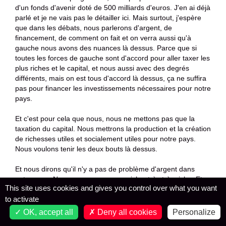
d'un fonds d'avenir doté de 500 milliards d'euros. J'en ai déjà
parlé et je ne vais pas le détailler ici. Mais surtout, j'espère
que dans les débats, nous parlerons d'argent, de
financement, de comment on fait et on verra aussi qu'à
gauche nous avons des nuances là dessus. Parce que si
toutes les forces de gauche sont d'accord pour aller taxer les
plus riches et le capital, et nous aussi avec des degrés
différents, mais on est tous d'accord là dessus, ça ne suffira
pas pour financer les investissements nécessaires pour notre
pays.
Et c'est pour cela que nous, nous ne mettons pas que la
taxation du capital. Nous mettrons la production et la création
de richesses utiles et socialement utiles pour notre pays.
Nous voulons tenir les deux bouts là dessus.
Et nous dirons qu'il n'y a pas de problème d'argent dans
notre pays. Nous sommes un pays riche, très très riche. Et
This site uses cookies and gives you control over what you want
moi, quand je vais voir Patrick Martin et le Medef, j'ose lui
to activate
dire, les yeux dans les yeux Et s'ils m'invitent à ces
universités d'été, je le dirai les yeux dans les yeux et je ferai
OK, accept all
Deny all cookies
Personalize
la différence entre les TPE, les PME, les artisans qui eux