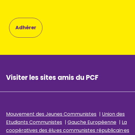
Adhérer
Visiter les sites amis du PCF
Mouvement des Jeunes Communistes
|
Union des
Etudiants Communistes
|
Gauche Européenne
|
La
coopératives des élu
·es communistes républicain
·es