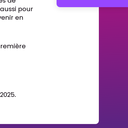
res de
 aussi pour
venir en
 première
2025.