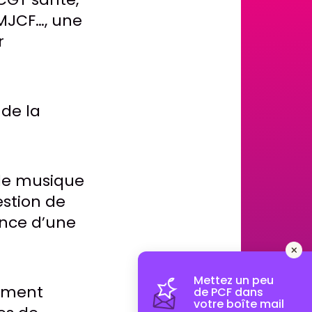
 MJCF…, une
r
 de la
 de musique
estion de
ence d’une
Mettez un peu
moment
de PCF dans
votre boîte mail