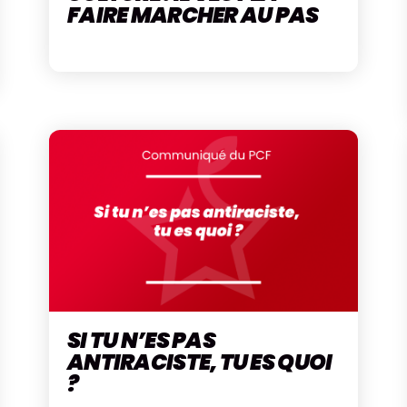
FAIRE MARCHER AU PAS
SI TU N’ES PAS
ANTIRACISTE, TU ES QUOI
?