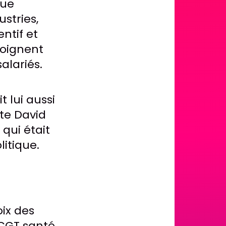
que
stries,
entif et
joignent
alariés.
 lui aussi
te David
qui était
itique.
oix des
CGT santé,