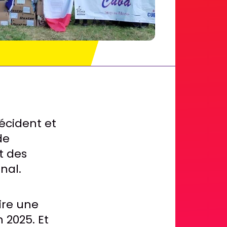
cident et
de
t des
nal.
ire une
 2025. Et