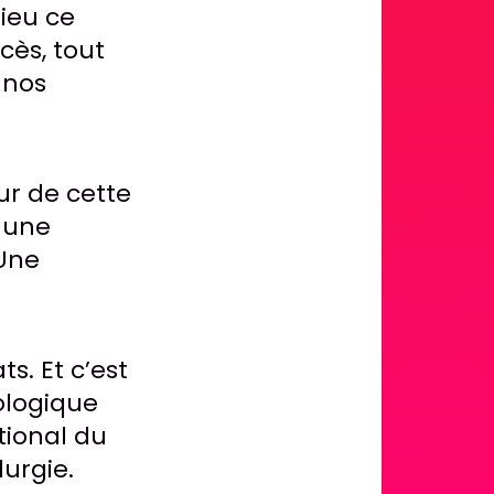
lieu ce
cès, tout
 nos
ur de cette
c une
 Une
s. Et c’est
cologique
tional du
urgie.