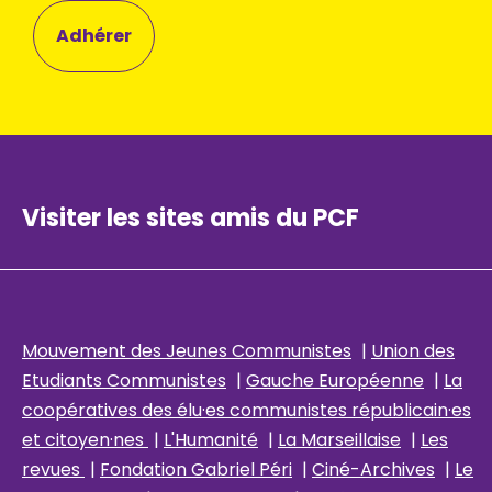
Adhérer
Visiter les sites amis du PCF
Mouvement des Jeunes Communistes
|
Union des
Etudiants Communistes
|
Gauche Européenne
|
La
coopératives des élu
·es communistes républicain
·es
et citoyen·nes
|
L'Humanité
|
La Marseillaise
|
Les
revues
|
Fondation Gabriel Péri
|
Ciné-Archives
|
Le