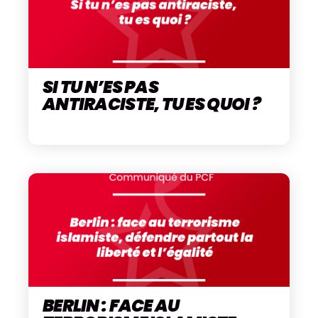
SI TU N’ES PAS
ANTIRACISTE, TU ES QUOI ?
BERLIN : FACE AU