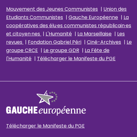
Mouvement des Jeunes Communistes
|
Union des
Etudiants Communistes
|
Gauche Européenne
|
La
coopératives des élu
·es communistes républicain
·es
et citoyen·nes
|
L'Humanité
|
La Marseillaise
|
Les
revues
|
Fondation Gabriel Péri
|
Ciné-Archives
|
Le
groupe CRCE
|
Le groupe GDR
|
La Fête de
l'Humanité
|
Télécharger le Manifeste du PGE
Télécharger le Manifeste du PGE