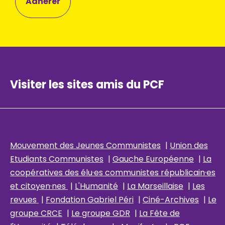
Adhérer
Visiter les sites amis du PCF
Mouvement des Jeunes Communistes
|
Union des
Etudiants Communistes
|
Gauche Européenne
|
La
coopératives des élu
·es communistes républicain
·es
et citoyen·nes
|
L'Humanité
|
La Marseillaise
|
Les
revues
|
Fondation Gabriel Péri
|
Ciné-Archives
|
Le
groupe CRCE
|
Le groupe GDR
|
La Fête de