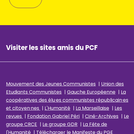
Visiter les sites amis du PCF
Mouvement des Jeunes Communistes
|
Union des
Etudiants Communistes
|
Gauche Européenne
|
La
coopératives des élu
·es communistes républicain
·es
et citoyen·nes
|
L'Humanité
|
La Marseillaise
|
Les
revues
|
Fondation Gabriel Péri
|
Ciné-Archives
|
Le
groupe CRCE
|
Le groupe GDR
|
La Fête de
l'Humanité
|
Télécharger le Manifeste du PGE