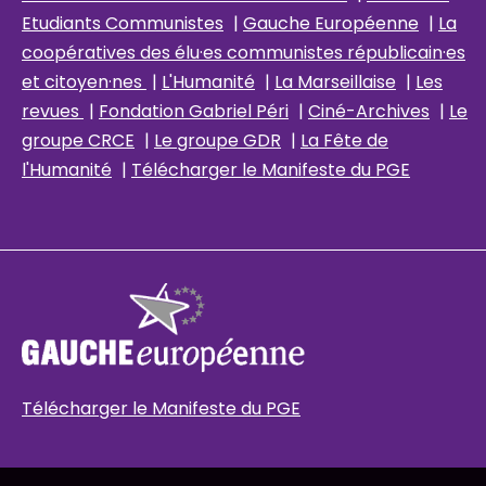
Etudiants Communistes
|
Gauche Européenne
|
La
coopératives des élu
·es communistes républicain
·es
et citoyen·nes
|
L'Humanité
|
La Marseillaise
|
Les
revues
|
Fondation Gabriel Péri
|
Ciné-Archives
|
Le
groupe CRCE
|
Le groupe GDR
|
La Fête de
l'Humanité
|
Télécharger le Manifeste du PGE
Télécharger le Manifeste du PGE