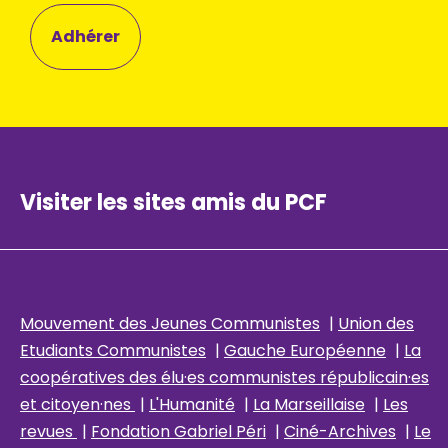
Adhérer
Visiter les sites amis du PCF
Mouvement des Jeunes Communistes
|
Union des
Etudiants Communistes
|
Gauche Européenne
|
La
coopératives des élu
·es communistes républicain
·es
et citoyen·nes
|
L'Humanité
|
La Marseillaise
|
Les
revues
|
Fondation Gabriel Péri
|
Ciné-Archives
|
Le