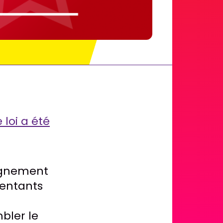
 loi a été
eignement
sentants
bler le