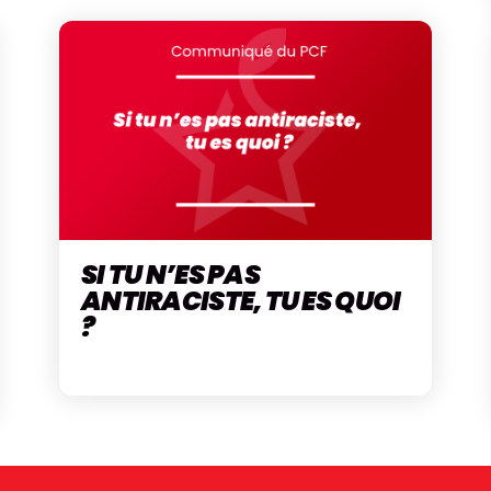
SI TU N’ES PAS
ANTIRACISTE, TU ES QUOI
?