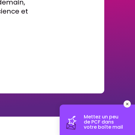
 demain,
cience et
Mettez un peu
de PCF dans
votre boîte mail