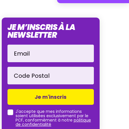
JE M’INSCRIS À LA
NEWSLETTER
Email
Code Postal
J'accepte que mes informations
soient utilisées exclusivement par le
PCF, conformément à notre
politique
de confidentialité