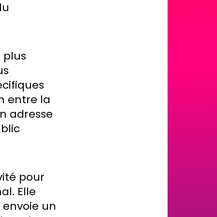
du
 plus
us
écifiques
n entre la
on adresse
blic
vité pour
l. Elle
t envoie un